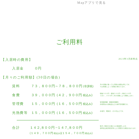
Mapアプリで見る
ご利用料
2023年3月末時点
【入居時の費用】
入居金
０円
【月々のご利用額】(30日の場合)
月の日数が違っても月額の金額は同じです。
賃料
７３，８００円～７８，８００円
(非課税)
※お部屋によって家賃が変わります。
朝食３００円・昼食５００円・夕食５００円
食費
３９，０００円 (４２，９００円
)
税込み
１日１，３００円（月の日数により変動します）
管理運用費・事務管理費等
管理費
１５，０００円 (１６，５００円
)
税込み
共有部分の消耗品などの保守管理費です。
水道代・電気代・ガス代などです。
光熱費等
１５，０００円 (１６，５００円
)
税込み
毎月ご指定の口座から口座振替します。
合計
１４２,８００円 ~１４７,８００円
各料金は経済状況等により変更する場合があります。
(１４９，７００円
)(１５４，７００円
)
税込み
税込み