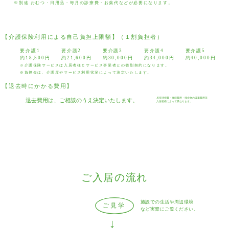
※別途 おむつ・日用品・毎月の診療費・お薬代などが必要になります。
【介護保険利用による自己負担上限額】（１割負担者）
要介護1
要介護2
要介護3
要介護4
要介護5
約18,500円
約21,600円
約30,000円
約34,000円
約40,000円
※介護保険サービスは入居者様とサービス事業者との個別契約になります。
※負担金は、介護度やサービス利用状況によって決定いたします。
【退去時にかかる費用】
居室清掃費・修繕費用・残余物の破棄費用等
退去費用は、ご相談のうえ決定いたします。
入居者様によって異なります。
ご入居の流れ
施設での生活や周辺環境
ご見学
など実際にご覧ください。